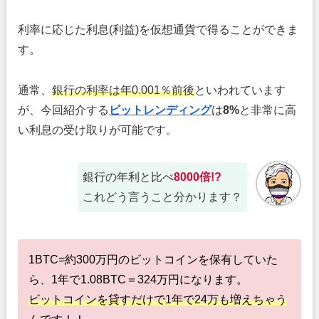
利率に応じた利息(利益)を仮想通貨で得ることができま
す。
通常、
銀行の利率は年0.001％前後
といわれています
が、今回紹介する
ビットレンディング
は
8%
と非常に高
い利息の受け取りが可能です。
銀行の年利と比べ
8000倍!?
これどう言うこと分かります？
1BTC=約300万円のビットコインを保有していた
ら、1年で1.08BTC＝324万円になります。
ビットコインを貸すだけで1年で24万も増えちゃう